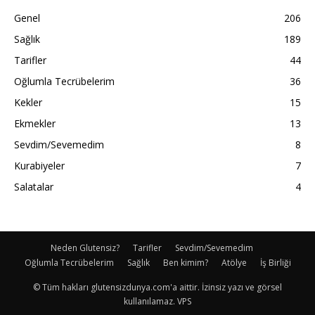
Genel
206
Sağlık
189
Tarifler
44
Oğlumla Tecrübelerim
36
Kekler
15
Ekmekler
13
Sevdim/Sevemedim
8
Kurabiyeler
7
Salatalar
4
Neden Glutensiz?
Tarifler
Sevdim/Sevemedim
Oğlumla Tecrübelerim
Sağlık
Ben kimim?
Atölye
İş Birliği
© Tüm hakları glutensizdunya.com'a aittir. İzinsiz yazı ve görsel
kullanılamaz. VPS