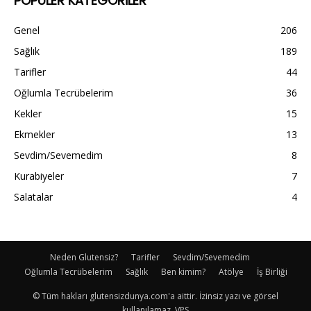
POPÜLER KATEGORİLER
Genel
206
Sağlık
189
Tarifler
44
Oğlumla Tecrübelerim
36
Kekler
15
Ekmekler
13
Sevdim/Sevemedim
8
Kurabiyeler
7
Salatalar
4
Neden Glutensiz?
Tarifler
Sevdim/Sevemedim
Oğlumla Tecrübelerim
Sağlık
Ben kimim?
Atölye
İş Birliği
© Tüm hakları glutensizdunya.com'a aittir. İzinsiz yazı ve görsel
kullanılamaz. VPS