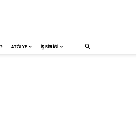
M?
ATÖLYE
İŞ BIRLIĞI