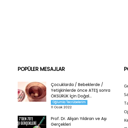
POPÜLER MESAJLAR
P
Çocuklarda / Bebeklerde /
G
Yetişkinlerde önce ATEŞ sonra
Sa
ÖKSÜRÜK İçin Doğal...
Oğlumla Tecrübelerim
Ta
11 Ocak 2022
O
Prof. Dr. Alişan Yıldıran ve Aşı
Ke
Gerçekleri