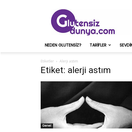
Glutensiz
Merih
ve
Onun
Sağlık
Deneyimleri
NEDEN GLUTENSIZ?
TARIFLER
SEVDI
–
Glutensizdunya.com
Etiketler
Alerji astım
Etiket: alerji astım
Genel