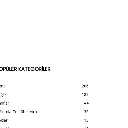
OPÜLER KATEGORİLER
enel
206
ğlık
189
rifler
44
ğlumla Tecrübelerim
36
kler
15