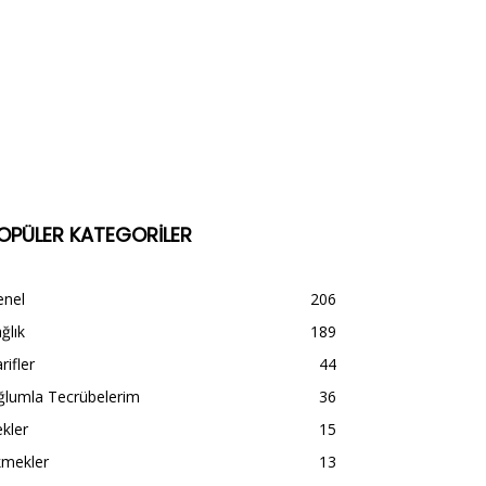
OPÜLER KATEGORİLER
enel
206
ğlık
189
rifler
44
ğlumla Tecrübelerim
36
kler
15
kmekler
13