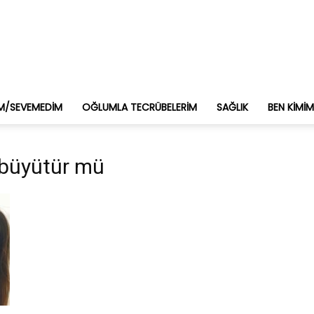
M/SEVEMEDIM
OĞLUMLA TECRÜBELERIM
SAĞLIK
BEN KIMI
ni büyütür mü