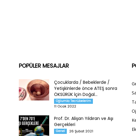
POPÜLER MESAJLAR
P
Çocuklarda / Bebeklerde /
G
Yetişkinlerde önce ATEŞ sonra
Sa
ÖKSÜRÜK İçin Doğal...
Oğlumla Tecrübelerim
Ta
11 Ocak 2022
O
Prof. Dr. Alişan Yıldıran ve Aşı
Ke
Gerçekleri
E
Genel
26 Şubat 2021