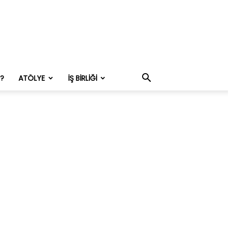
M?
ATÖLYE
İŞ BIRLIĞI