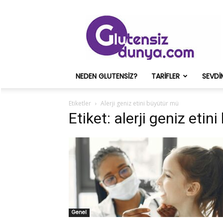
Glutensiz
Merih
ve
Onun
Sağlık
Deneyimleri
NEDEN GLUTENSIZ?
TARIFLER
SEVDI
–
Glutensizdunya.com
Etiketler
Alerji geniz etini büyütür mü
Etiket: alerji geniz eti
Genel