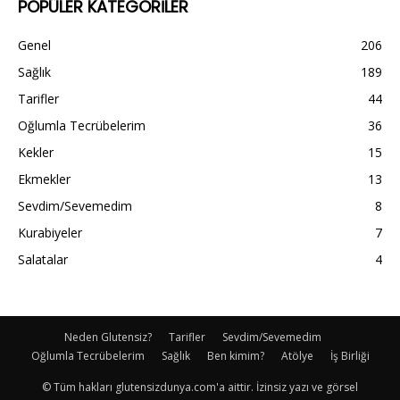
POPÜLER KATEGORİLER
Genel
206
Sağlık
189
Tarifler
44
Oğlumla Tecrübelerim
36
Kekler
15
Ekmekler
13
Sevdim/Sevemedim
8
Kurabiyeler
7
Salatalar
4
Neden Glutensiz?
Tarifler
Sevdim/Sevemedim
Oğlumla Tecrübelerim
Sağlık
Ben kimim?
Atölye
İş Birliği
© Tüm hakları glutensizdunya.com'a aittir. İzinsiz yazı ve görsel