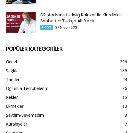
DR. Andreas Ludwig Kalcker ile Klordioksit
Sohbeti — Türkçe Alt Yazılı
Genel
27 Nisan 2021
POPÜLER KATEGORİLER
Genel
206
Sağlık
189
Tarifler
44
Oğlumla Tecrübelerim
36
Kekler
15
Ekmekler
13
Sevdim/Sevemedim
8
Kurabiyeler
7
Salatalar
4