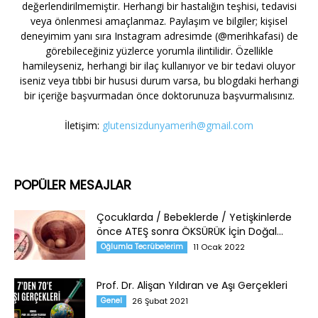
değerlendirilmemiştir. Herhangi bir hastalığın teşhisi, tedavisi
veya önlenmesi amaçlanmaz. Paylaşım ve bilgiler; kişisel
deneyimim yanı sıra Instagram adresimde (@merihkafasi) de
görebileceğiniz yüzlerce yorumla ilintilidir. Özellikle
hamileyseniz, herhangi bir ilaç kullanıyor ve bir tedavi oluyor
iseniz veya tıbbi bir hususi durum varsa, bu blogdaki herhangi
bir içeriğe başvurmadan önce doktorunuza başvurmalısınız.
İletişim:
glutensizdunyamerih@gmail.com
POPÜLER MESAJLAR
Çocuklarda / Bebeklerde / Yetişkinlerde
önce ATEŞ sonra ÖKSÜRÜK İçin Doğal...
Oğlumla Tecrübelerim
11 Ocak 2022
Prof. Dr. Alişan Yıldıran ve Aşı Gerçekleri
Genel
26 Şubat 2021