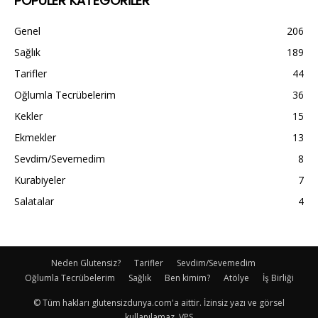
POPÜLER KATEGORİLER
Genel
206
Sağlık
189
Tarifler
44
Oğlumla Tecrübelerim
36
Kekler
15
Ekmekler
13
Sevdim/Sevemedim
8
Kurabiyeler
7
Salatalar
4
Neden Glutensiz?
Tarifler
Sevdim/Sevemedim
Oğlumla Tecrübelerim
Sağlık
Ben kimim?
Atölye
İş Birliği
© Tüm hakları glutensizdunya.com'a aittir. İzinsiz yazı ve görsel
kullanılamaz. VPS