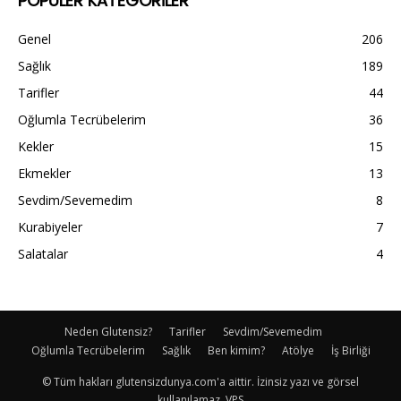
POPÜLER KATEGORİLER
Genel
206
Sağlık
189
Tarifler
44
Oğlumla Tecrübelerim
36
Kekler
15
Ekmekler
13
Sevdim/Sevemedim
8
Kurabiyeler
7
Salatalar
4
Neden Glutensiz?
Tarifler
Sevdim/Sevemedim
Oğlumla Tecrübelerim
Sağlık
Ben kimim?
Atölye
İş Birliği
© Tüm hakları glutensizdunya.com'a aittir. İzinsiz yazı ve görsel
kullanılamaz. VPS