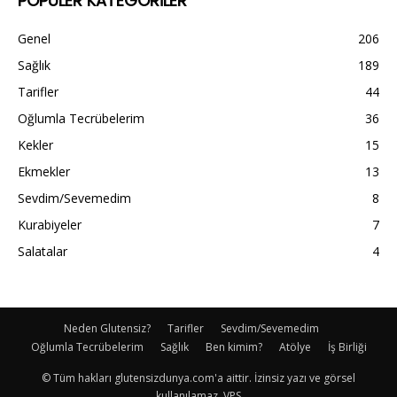
POPÜLER KATEGORİLER
Genel
206
Sağlık
189
Tarifler
44
Oğlumla Tecrübelerim
36
Kekler
15
Ekmekler
13
Sevdim/Sevemedim
8
Kurabiyeler
7
Salatalar
4
Neden Glutensiz?
Tarifler
Sevdim/Sevemedim
Oğlumla Tecrübelerim
Sağlık
Ben kimim?
Atölye
İş Birliği
© Tüm hakları glutensizdunya.com'a aittir. İzinsiz yazı ve görsel
kullanılamaz. VPS