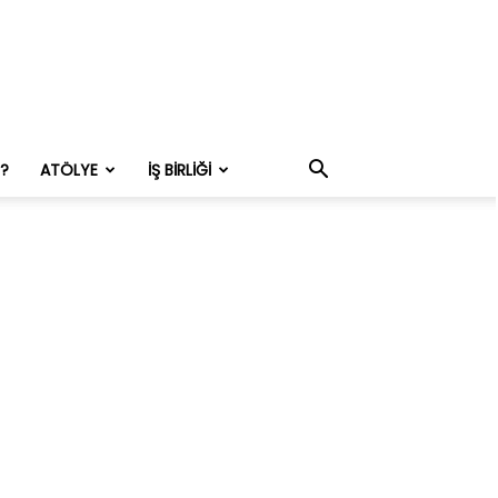
M?
ATÖLYE
İŞ BIRLIĞI