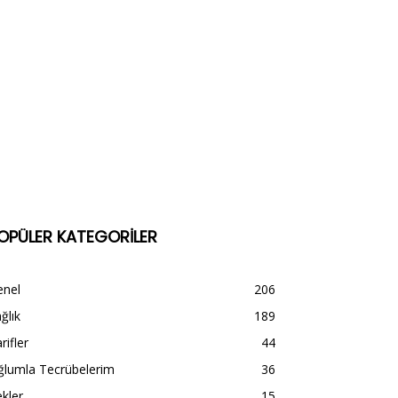
OPÜLER KATEGORİLER
enel
206
ğlık
189
rifler
44
ğlumla Tecrübelerim
36
kler
15