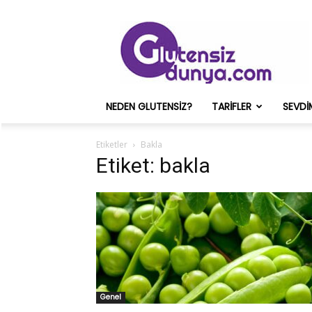
Glutensiz
Merih
ve
Onun
Sağlık
Deneyimleri
NEDEN GLUTENSIZ?
TARIFLER
SEVDI
–
Glutensizdunya.com
Etiketler
Bakla
Etiket: bakla
Genel