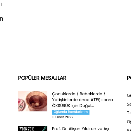
ı
an
POPÜLER MESAJLAR
P
Çocuklarda / Bebeklerde /
G
Yetişkinlerde önce ATEŞ sonra
Sa
ÖKSÜRÜK İçin Doğal...
Oğlumla Tecrübelerim
Ta
11 Ocak 2022
O
Prof. Dr. Alişan Yıldıran ve Aşı
Ke