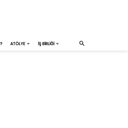
M?
ATÖLYE
İŞ BIRLIĞI