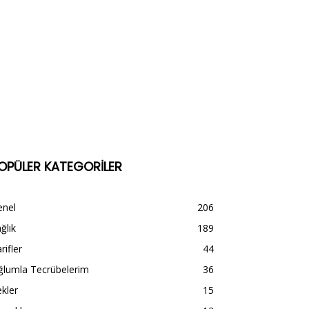
OPÜLER KATEGORİLER
enel
206
ğlık
189
rifler
44
ğlumla Tecrübelerim
36
kler
15