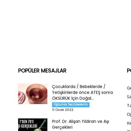
POPÜLER MESAJLAR
P
Çocuklarda / Bebeklerde /
G
Yetişkinlerde önce ATEŞ sonra
Sa
ÖKSÜRÜK İçin Doğal...
Oğlumla Tecrübelerim
Ta
11 Ocak 2022
O
Prof. Dr. Alişan Yıldıran ve Aşı
Ke
Gerçekleri