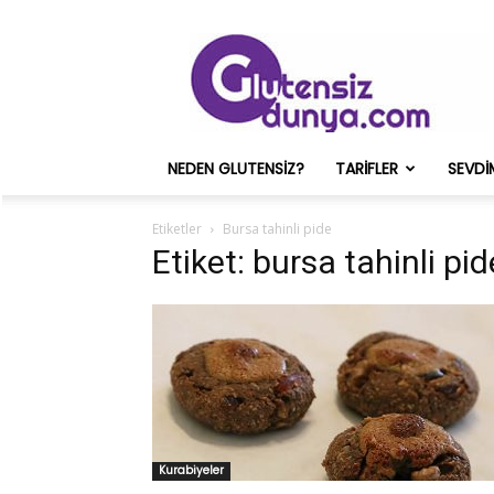
Glutensiz
Merih
ve
Onun
Sağlık
Deneyimleri
NEDEN GLUTENSIZ?
TARIFLER
SEVDI
–
Glutensizdunya.com
Etiketler
Bursa tahinli pide
Etiket: bursa tahinli pid
Kurabiyeler