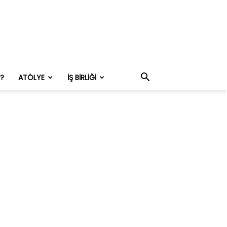
M?
ATÖLYE
İŞ BIRLIĞI