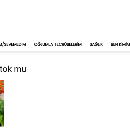
M/SEVEMEDIM
OĞLUMLA TECRÜBELERIM
SAĞLIK
BEN KIMI
ı tok mu