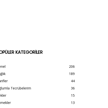
OPÜLER KATEGORİLER
enel
206
ğlık
189
rifler
44
ğlumla Tecrübelerim
36
kler
15
kmekler
13