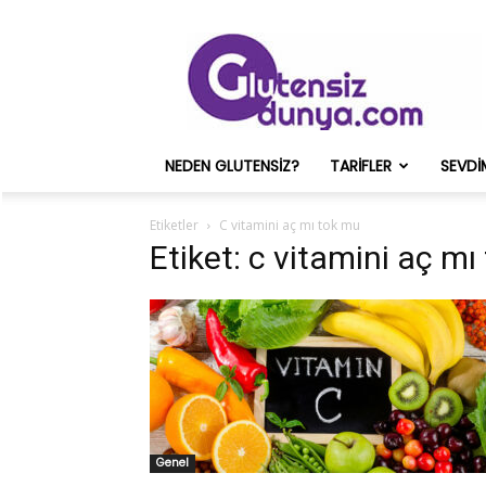
Glutensiz
Merih
ve
Onun
Sağlık
Deneyimleri
NEDEN GLUTENSIZ?
TARIFLER
SEVDI
–
Glutensizdunya.com
Etiketler
C vitamini aç mı tok mu
Etiket: c vitamini aç m
Genel