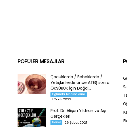
POPÜLER MESAJLAR
P
Çocuklarda / Bebeklerde /
G
Yetişkinlerde önce ATEŞ sonra
Sa
ÖKSÜRÜK İçin Doğal...
Oğlumla Tecrübelerim
Ta
11 Ocak 2022
O
Prof. Dr. Alişan Yıldıran ve Aşı
Ke
Gerçekleri
E
Genel
26 Şubat 2021