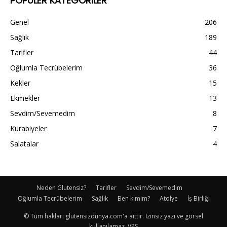
POPÜLER KATEGORİLER
Genel
206
Sağlık
189
Tarifler
44
Oğlumla Tecrübelerim
36
Kekler
15
Ekmekler
13
Sevdim/Sevemedim
8
Kurabiyeler
7
Salatalar
4
Neden Glutensiz?
Tarifler
Sevdim/Sevemedim
Oğlumla Tecrübelerim
Sağlık
Ben kimim?
Atölye
İş Birliği
© Tüm hakları glutensizdunya.com'a aittir. İzinsiz yazı ve görsel
kullanılamaz. VPS