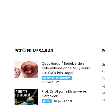
POPÜLER MESAJLAR
P
Çocuklarda / Bebeklerde /
G
Yetişkinlerde önce ATEŞ sonra
Sa
ÖKSÜRÜK İçin Doğal...
Oğlumla Tecrübelerim
Ta
11 Ocak 2022
O
Prof. Dr. Alişan Yıldıran ve Aşı
Ke
Gerçekleri
E
Genel
26 Şubat 2021