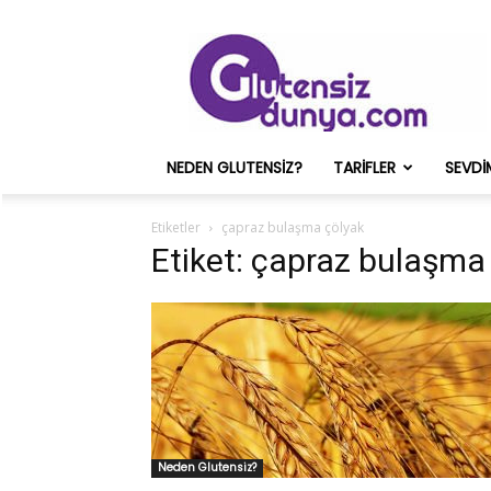
Glutensiz
Merih
ve
Onun
Sağlık
Deneyimleri
NEDEN GLUTENSIZ?
TARIFLER
SEVDI
–
Glutensizdunya.com
Etiketler
çapraz bulaşma çölyak
Etiket: çapraz bulaşma
Neden Glutensiz?