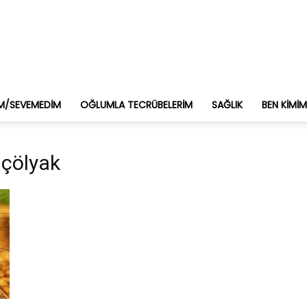
M/SEVEMEDIM
OĞLUMLA TECRÜBELERIM
SAĞLIK
BEN KIMI
 çölyak