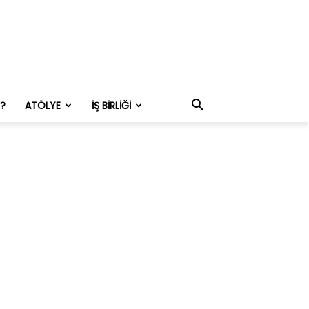
M?
ATÖLYE
İŞ BIRLIĞI