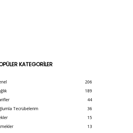
OPÜLER KATEGORİLER
enel
206
ğlık
189
rifler
44
ğlumla Tecrübelerim
36
kler
15
kmekler
13