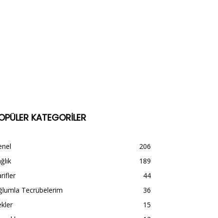
OPÜLER KATEGORİLER
enel
206
ğlık
189
rifler
44
ğlumla Tecrübelerim
36
kler
15