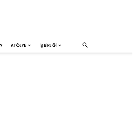
M?
ATÖLYE
İŞ BIRLIĞI