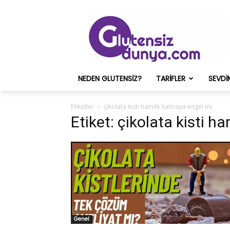
Glutensiz
Merih
ve
Onun
Sağlık
Deneyimleri
NEDEN GLUTENSIZ?
TARIFLER
SEVDI
–
Glutensizdunya.com
Etiketler
çikolata kisti hamile kalmaya engel mi
Etiket: çikolata kisti 
Genel