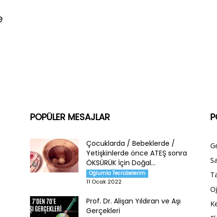
e
POPÜLER MESAJLAR
P
Çocuklarda / Bebeklerde /
G
Yetişkinlerde önce ATEŞ sonra
Sa
ÖKSÜRÜK İçin Doğal...
Oğlumla Tecrübelerim
Ta
11 Ocak 2022
O
Prof. Dr. Alişan Yıldıran ve Aşı
Ke
Gerçekleri