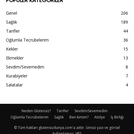
POPÜLER KATEGORİLER
Genel
206
Sağlık
189
Tarifler
44
Oğlumla Tecrübelerim
36
Kekler
15
Ekmekler
13
Sevdim/Sevemedim
8
Kurabiyeler
7
Salatalar
4
Neden Glutensiz?
Tarifler
Sevdim/Sevemedim
Oğlumla Tecrübelerim
Sağlık
Ben kimim?
Atölye
İş Birliği
© Tüm hakları glutensizdunya.com'a aittir. İzinsiz yazı ve görsel
kullanılamaz. VPS