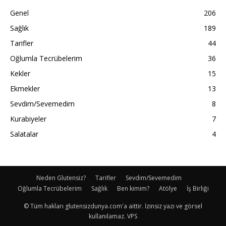
Genel
206
Sağlık
189
Tarifler
44
Oğlumla Tecrübelerim
36
Kekler
15
Ekmekler
13
Sevdim/Sevemedim
8
Kurabiyeler
7
Salatalar
4
Neden Glutensiz?
Tarifler
Sevdim/Sevemedim
Oğlumla Tecrübelerim
Sağlık
Ben kimim?
Atölye
İş Birliği
© Tüm hakları glutensizdunya.com'a aittir. İzinsiz yazı ve görsel
kullanılamaz. VPS