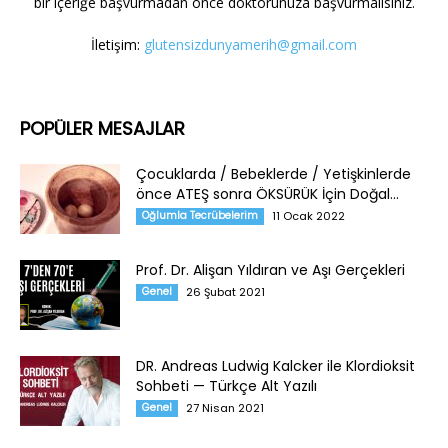
bir içeriğe başvurmadan önce doktorunuza başvurmalısınız.
İletişim:
glutensizdunyamerih@gmail.com
POPÜLER MESAJLAR
Çocuklarda / Bebeklerde / Yetişkinlerde
önce ATEŞ sonra ÖKSÜRÜK İçin Doğal...
Oğlumla Tecrübelerim
11 Ocak 2022
Prof. Dr. Alişan Yıldıran ve Aşı Gerçekleri
Genel
26 Şubat 2021
DR. Andreas Ludwig Kalcker ile Klordioksit
Sohbeti — Türkçe Alt Yazılı
Genel
27 Nisan 2021