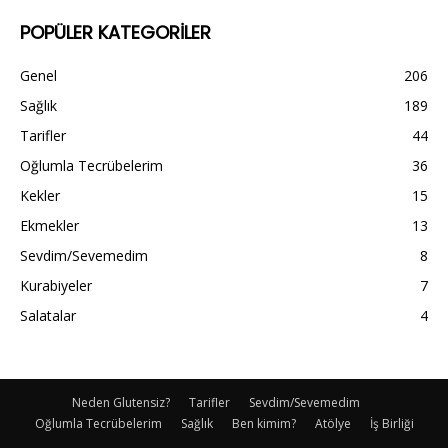
POPÜLER KATEGORİLER
Genel
206
Sağlık
189
Tarifler
44
Oğlumla Tecrübelerim
36
Kekler
15
Ekmekler
13
Sevdim/Sevemedim
8
Kurabiyeler
7
Salatalar
4
Neden Glutensiz?
Tarifler
Sevdim/Sevemedim
Oğlumla Tecrübelerim
Sağlık
Ben kimim?
Atölye
İş Birliği