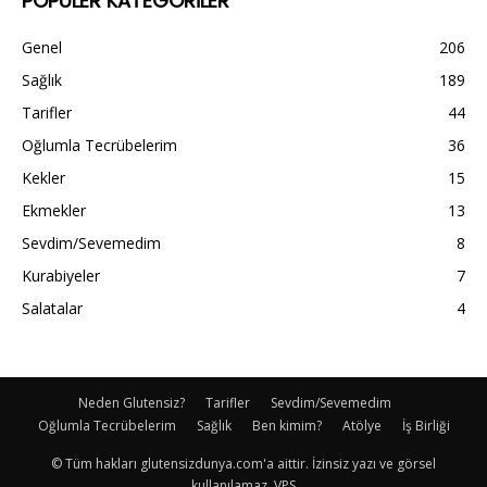
POPÜLER KATEGORİLER
Genel
206
Sağlık
189
Tarifler
44
Oğlumla Tecrübelerim
36
Kekler
15
Ekmekler
13
Sevdim/Sevemedim
8
Kurabiyeler
7
Salatalar
4
Neden Glutensiz?
Tarifler
Sevdim/Sevemedim
Oğlumla Tecrübelerim
Sağlık
Ben kimim?
Atölye
İş Birliği
© Tüm hakları glutensizdunya.com'a aittir. İzinsiz yazı ve görsel
kullanılamaz. VPS