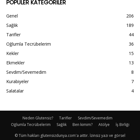
POPÜLER KATEGORİLER
Genel
206
Sağlık
189
Tarifler
44
Oğlumla Tecrübelerim
36
Kekler
15
Ekmekler
13
Sevdim/Sevemedim
8
Kurabiyeler
7
Salatalar
4
Neden Glutensiz?
Tarifler
Sevdim/Sevemedim
Oğlumla Tecrübelerim
Sağlık
Ben kimim?
Atölye
İş Birliği
© Tüm hakları glutensizdunya.com'a aittir. İzinsiz yazı ve görsel