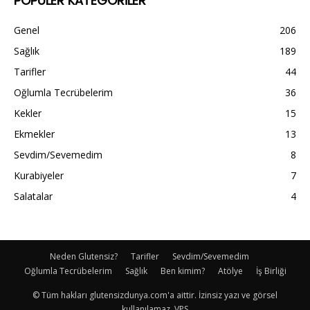
POPÜLER KATEGORİLER
Genel
206
Sağlık
189
Tarifler
44
Oğlumla Tecrübelerim
36
Kekler
15
Ekmekler
13
Sevdim/Sevemedim
8
Kurabiyeler
7
Salatalar
4
Neden Glutensiz?
Tarifler
Sevdim/Sevemedim
Oğlumla Tecrübelerim
Sağlık
Ben kimim?
Atölye
İş Birliği
© Tüm hakları glutensizdunya.com'a aittir. İzinsiz yazı ve görsel
kullanılamaz. VPS