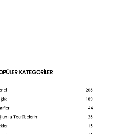
OPÜLER KATEGORİLER
enel
206
ğlık
189
rifler
44
ğlumla Tecrübelerim
36
kler
15