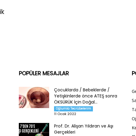
ik
POPÜLER MESAJLAR
P
Çocuklarda / Bebeklerde /
G
Yetişkinlerde önce ATEŞ sonra
Sa
ÖKSÜRÜK İçin Doğal...
Oğlumla Tecrübelerim
Ta
11 Ocak 2022
O
Prof. Dr. Alişan Yıldıran ve Aşı
Ke
Gerçekleri