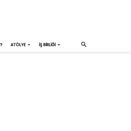
M?
ATÖLYE
İŞ BIRLIĞI