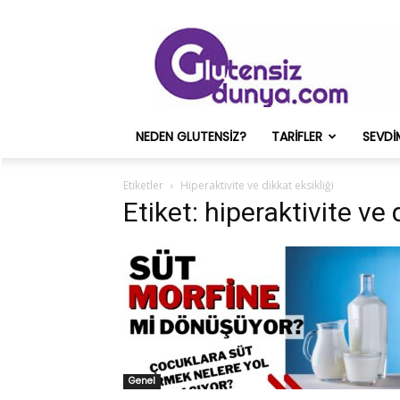
Glutensiz
Merih
ve
Onun
Sağlık
Deneyimleri
NEDEN GLUTENSIZ?
TARIFLER
SEVDI
–
Glutensizdunya.com
Etiketler
Hiperaktivite ve dikkat eksikliği
Etiket: hiperaktivite ve 
Genel