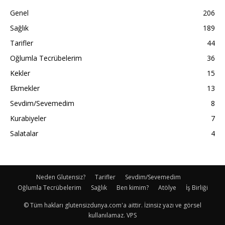
Genel
206
Sağlık
189
Tarifler
44
Oğlumla Tecrübelerim
36
Kekler
15
Ekmekler
13
Sevdim/Sevemedim
8
Kurabiyeler
7
Salatalar
4
Neden Glutensiz?
Tarifler
Sevdim/Sevemedim
Oğlumla Tecrübelerim
Sağlık
Ben kimim?
Atölye
İş Birliği
© Tüm hakları glutensizdunya.com'a aittir. İzinsiz yazı ve görsel
kullanılamaz. VPS