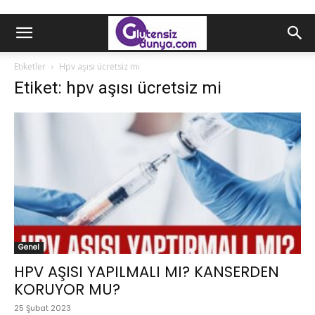
Etiketler
Hpv aşısı ücretsiz mi
Etiket: hpv aşısı ücretsiz mi
Genel
HPV AŞISI YAPILMALI MI? KANSERDEN
KORUYOR MU?
25 Şubat 2023