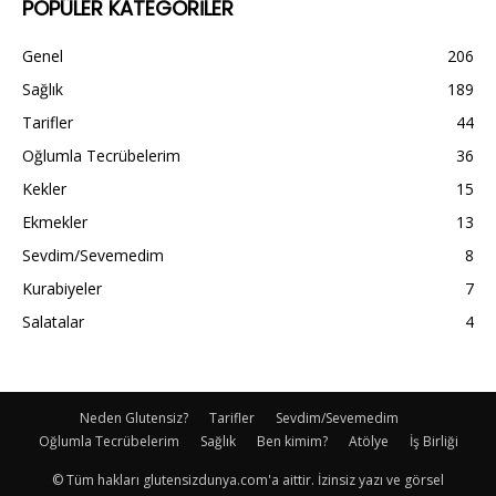
POPÜLER KATEGORİLER
Genel
206
Sağlık
189
Tarifler
44
Oğlumla Tecrübelerim
36
Kekler
15
Ekmekler
13
Sevdim/Sevemedim
8
Kurabiyeler
7
Salatalar
4
Neden Glutensiz?
Tarifler
Sevdim/Sevemedim
Oğlumla Tecrübelerim
Sağlık
Ben kimim?
Atölye
İş Birliği
© Tüm hakları glutensizdunya.com'a aittir. İzinsiz yazı ve görsel