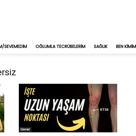
M/SEVEMEDIM
OĞLUMLA TECRÜBELERIM
SAĞLIK
BEN KIMI
ersiz
Genel