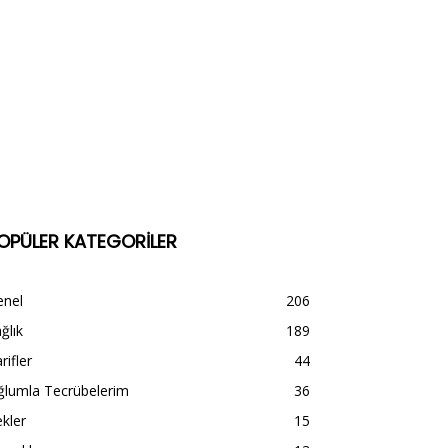
OPÜLER KATEGORİLER
enel
206
ğlık
189
rifler
44
ğlumla Tecrübelerim
36
kler
15