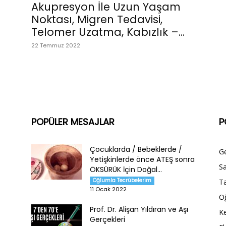
Akupresyon İle Uzun Yaşam
Noktası, Migren Tedavisi,
Telomer Uzatma, Kabızlık –...
22 Temmuz 2022
POPÜLER MESAJLAR
P
Çocuklarda / Bebeklerde /
G
Yetişkinlerde önce ATEŞ sonra
Sa
ÖKSÜRÜK İçin Doğal...
Oğlumla Tecrübelerim
Ta
11 Ocak 2022
O
Prof. Dr. Alişan Yıldıran ve Aşı
Ke
Gerçekleri