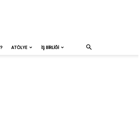
M?
ATÖLYE
İŞ BIRLIĞI