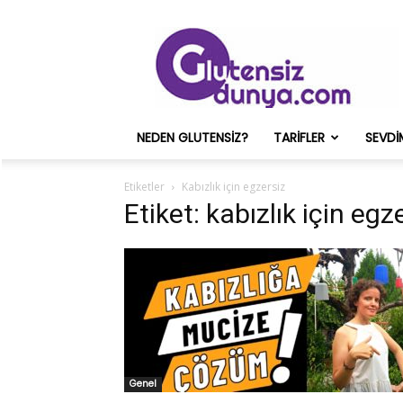
Glutensiz
Merih
ve
Onun
Sağlık
Deneyimleri
NEDEN GLUTENSIZ?
TARIFLER
SEVDI
–
Glutensizdunya.com
Etiketler
Kabızlık için egzersiz
Etiket: kabızlık için egz
Genel