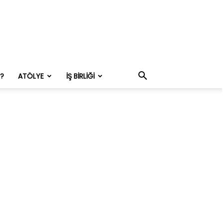
M?
ATÖLYE
İŞ BIRLIĞI