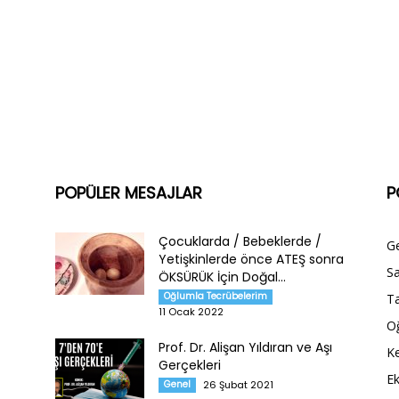
POPÜLER MESAJLAR
P
Çocuklarda / Bebeklerde /
G
Yetişkinlerde önce ATEŞ sonra
Sa
ÖKSÜRÜK İçin Doğal...
Oğlumla Tecrübelerim
Ta
11 Ocak 2022
O
Prof. Dr. Alişan Yıldıran ve Aşı
Ke
Gerçekleri
E
Genel
26 Şubat 2021