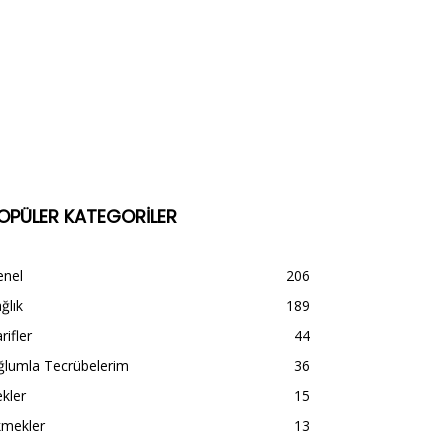
OPÜLER KATEGORİLER
enel
206
ğlık
189
rifler
44
ğlumla Tecrübelerim
36
kler
15
kmekler
13