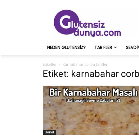
Glutensiz
Merih
ve
Onun
Sağlık
Deneyimleri
NEDEN GLUTENSIZ?
TARIFLER
SEVDI
–
Glutensizdunya.com
Etiketler
Karnabahar corba tarifleri
Etiket: karnabahar corba
Genel