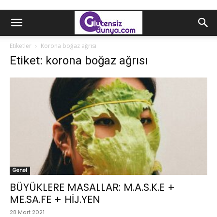
Etiketler
Korona boğaz ağrısı
Etiket: korona boğaz ağrısı
Genel
BÜYÜKLERE MASALLAR: M.A.S.K.E +
ME.SA.FE + HİJ.YEN
28 Mart 2021