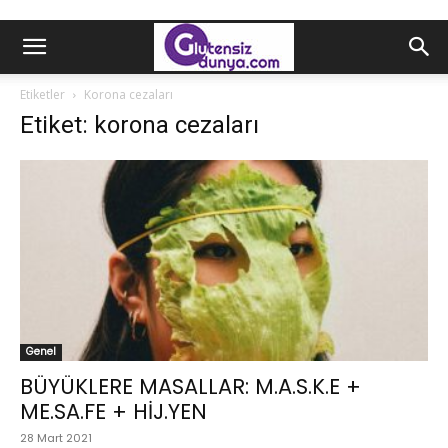
Etiketler
Korona cezaları
Etiket: korona cezaları
Genel
BÜYÜKLERE MASALLAR: M.A.S.K.E +
ME.SA.FE + HİJ.YEN
28 Mart 2021