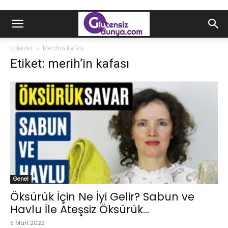
Etiketler
Merih’in kafası
Etiket: merih’in kafası
Genel
Öksürük İçin Ne İyi Gelir? Sabun ve
Havlu İle Ateşsiz Öksürük...
5 Mart 2022