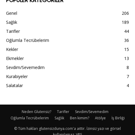
POPÜLER KATEGORİLER
Genel
206
Sağlık
189
Tarifler
44
Oğlumla Tecrübelerim
36
Kekler
15
Ekmekler
13
Sevdim/Sevemedim
8
Kurabiyeler
7
Salatalar
4
Neden Glutensiz?
Tarifler
Sevdim/Sevemedim
Oğlumla Tecrübelerim
Sağlık
Ben kimim?
Atölye
İş Birliği
© Tüm hakları glutensizdunya.com'a aittir. İzinsiz yazı ve görsel
kullanılamaz. VPS