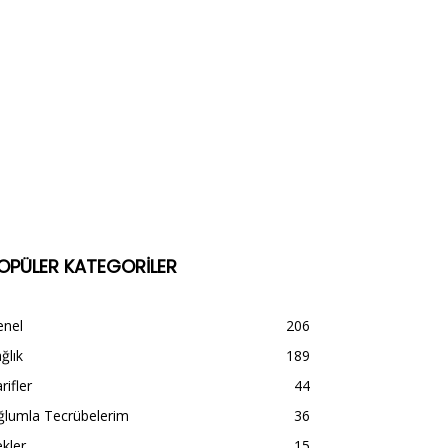
OPÜLER KATEGORİLER
enel
206
ğlık
189
rifler
44
ğlumla Tecrübelerim
36
kler
15