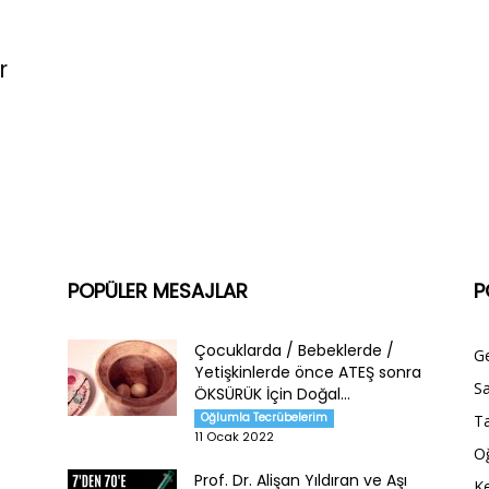
r
POPÜLER MESAJLAR
P
Çocuklarda / Bebeklerde /
G
Yetişkinlerde önce ATEŞ sonra
Sa
ÖKSÜRÜK İçin Doğal...
Oğlumla Tecrübelerim
Ta
11 Ocak 2022
O
Prof. Dr. Alişan Yıldıran ve Aşı
Ke