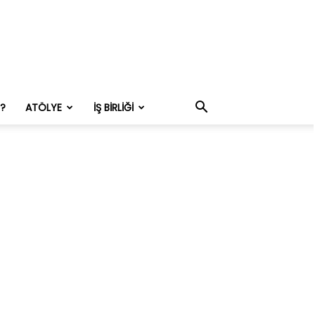
M?
ATÖLYE
İŞ BIRLIĞI