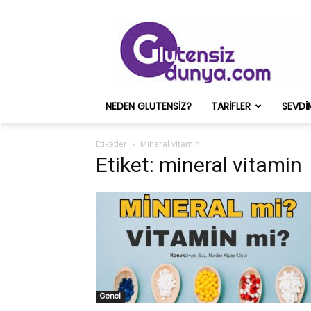
Glutensiz
Merih
ve
Onun
Sağlık
Deneyimleri
NEDEN GLUTENSIZ?
TARIFLER
SEVDI
–
Glutensizdunya.com
Etiketler
Mineral vitamin
Etiket: mineral vitamin
Genel