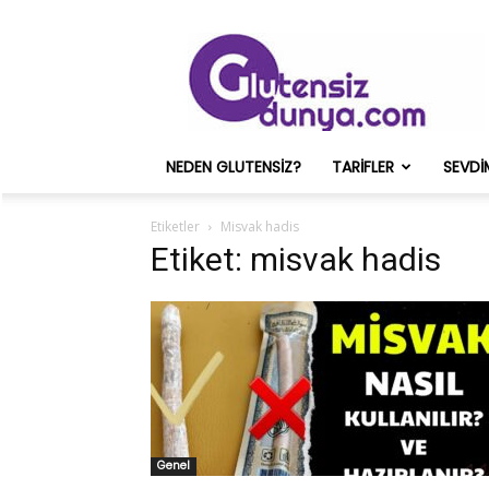
Glutensiz
Merih
ve
Onun
Sağlık
Deneyimleri
NEDEN GLUTENSIZ?
TARIFLER
SEVDI
–
Glutensizdunya.com
Etiketler
Misvak hadis
Etiket: misvak hadis
Genel