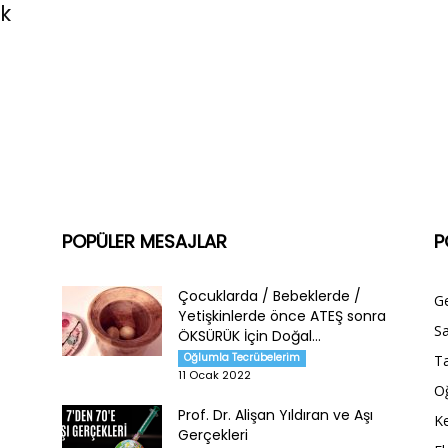
ak
POPÜLER MESAJLAR
P
Çocuklarda / Bebeklerde /
G
Yetişkinlerde önce ATEŞ sonra
Sa
ÖKSÜRÜK İçin Doğal...
Oğlumla Tecrübelerim
Ta
11 Ocak 2022
O
Prof. Dr. Alişan Yıldıran ve Aşı
Ke
Gerçekleri