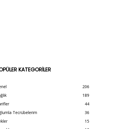
OPÜLER KATEGORİLER
enel
206
ğlık
189
rifler
44
ğlumla Tecrübelerim
36
kler
15