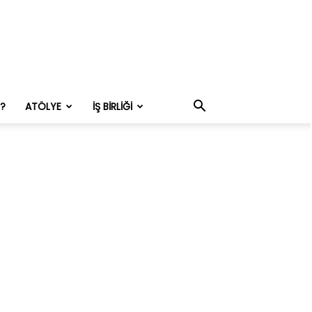
M?
ATÖLYE
İŞ BIRLIĞI