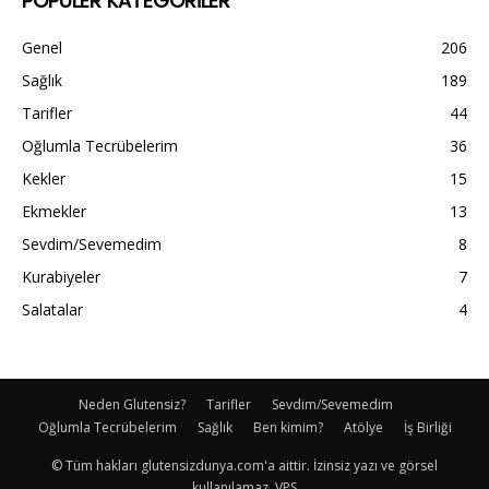
POPÜLER KATEGORİLER
Genel
206
Sağlık
189
Tarifler
44
Oğlumla Tecrübelerim
36
Kekler
15
Ekmekler
13
Sevdim/Sevemedim
8
Kurabiyeler
7
Salatalar
4
Neden Glutensiz?
Tarifler
Sevdim/Sevemedim
Oğlumla Tecrübelerim
Sağlık
Ben kimim?
Atölye
İş Birliği
© Tüm hakları glutensizdunya.com'a aittir. İzinsiz yazı ve görsel
kullanılamaz. VPS