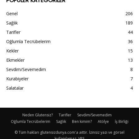
POPÜLER KATEGORİLER
Genel
206
Sağlık
189
Tarifler
44
Oğlumla Tecrübelerim
36
Kekler
15
Ekmekler
13
Sevdim/Sevemedim
8
Kurabiyeler
7
Salatalar
4
Neden Glutensiz?
Tarifler
Sevdim/Sevemedim
Oğlumla Tecrübelerim
Sağlık
Ben kimim?
Atölye
İş Birliği
© Tüm hakları glutensizdunya.com'a aittir. İzinsiz yazı ve görsel
kullanılamaz. VPS