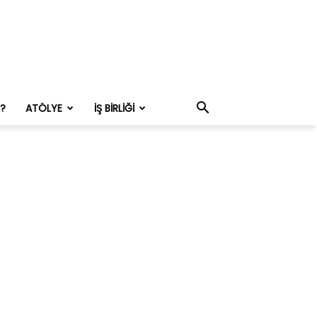
M?
ATÖLYE
İŞ BIRLIĞI