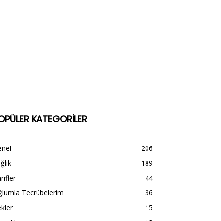
OPÜLER KATEGORİLER
enel
206
ğlık
189
rifler
44
ğlumla Tecrübelerim
36
kler
15