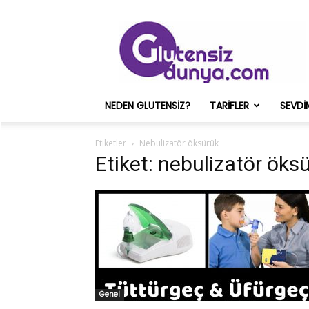
Glutensiz
Merih
ve
Onun
Sağlık
Deneyimleri
NEDEN GLUTENSIZ?
TARIFLER
SEVDI
–
Glutensizdunya.com
Etiketler
Nebulizatör öksürük
Etiket: nebulizatör öks
Genel