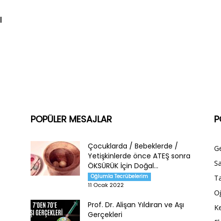
ı
POPÜLER MESAJLAR
P
Çocuklarda / Bebeklerde /
G
Yetişkinlerde önce ATEŞ sonra
Sa
ÖKSÜRÜK İçin Doğal...
Oğlumla Tecrübelerim
Ta
11 Ocak 2022
O
Prof. Dr. Alişan Yıldıran ve Aşı
Ke
Gerçekleri