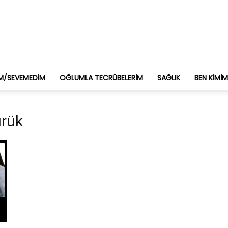
M/SEVEMEDIM
OĞLUMLA TECRÜBELERIM
SAĞLIK
BEN KIMI
ürük