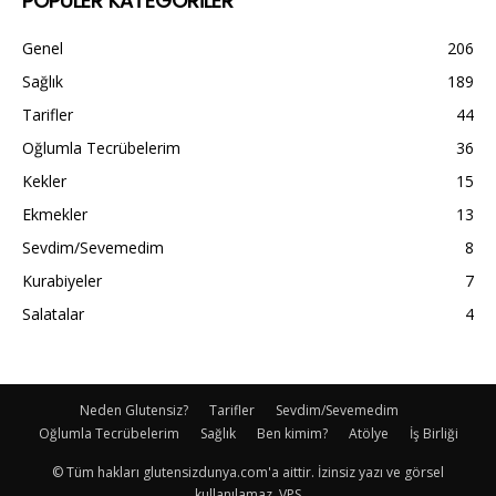
POPÜLER KATEGORİLER
Genel
206
Sağlık
189
Tarifler
44
Oğlumla Tecrübelerim
36
Kekler
15
Ekmekler
13
Sevdim/Sevemedim
8
Kurabiyeler
7
Salatalar
4
Neden Glutensiz?
Tarifler
Sevdim/Sevemedim
Oğlumla Tecrübelerim
Sağlık
Ben kimim?
Atölye
İş Birliği
© Tüm hakları glutensizdunya.com'a aittir. İzinsiz yazı ve görsel
kullanılamaz. VPS