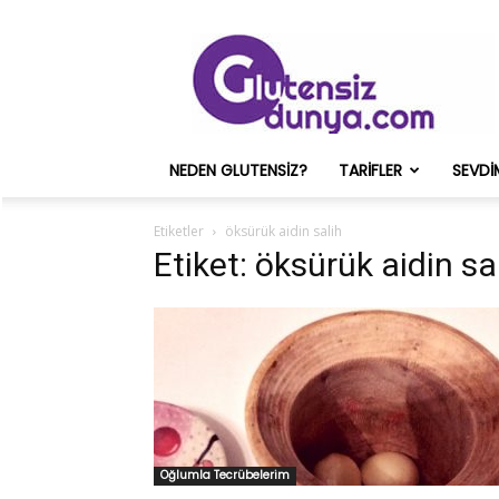
Glutensiz
Merih
ve
Onun
Sağlık
Deneyimleri
NEDEN GLUTENSIZ?
TARIFLER
SEVDI
–
Glutensizdunya.com
Etiketler
öksürük aidin salih
Etiket: öksürük aidin sa
Oğlumla Tecrübelerim