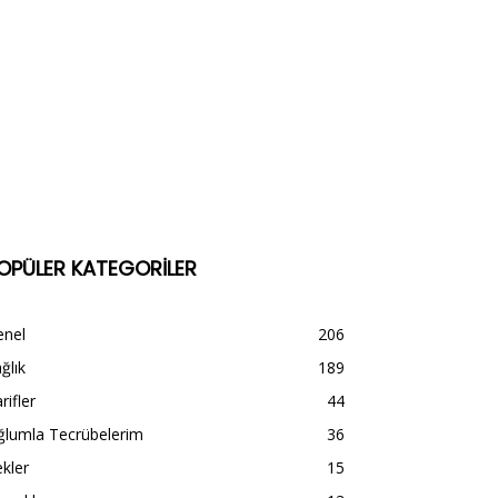
OPÜLER KATEGORİLER
enel
206
ğlık
189
rifler
44
ğlumla Tecrübelerim
36
kler
15