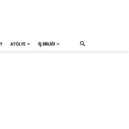
M?
ATÖLYE
İŞ BIRLIĞI