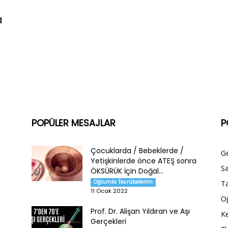
a
POPÜLER MESAJLAR
P
Çocuklarda / Bebeklerde /
G
Yetişkinlerde önce ATEŞ sonra
Sa
ÖKSÜRÜK İçin Doğal...
Oğlumla Tecrübelerim
Ta
11 Ocak 2022
O
Prof. Dr. Alişan Yıldıran ve Aşı
Ke
Gerçekleri