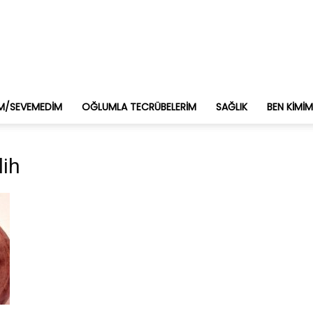
M/SEVEMEDIM
OĞLUMLA TECRÜBELERIM
SAĞLIK
BEN KIMI
lih