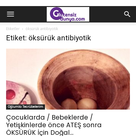
Etiketler
öksürük antibiyotik
Etiket: öksürük antibiyotik
Oğlumla Tecrübelerim
Çocuklarda / Bebeklerde /
Yetişkinlerde önce ATEŞ sonra
ÖKSÜRÜK İçin Doğal...