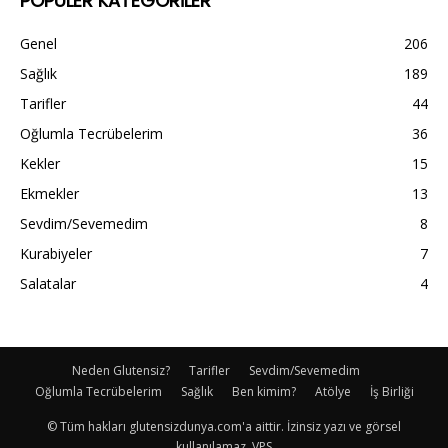
POPÜLER KATEGORİLER
Genel
206
Sağlık
189
Tarifler
44
Oğlumla Tecrübelerim
36
Kekler
15
Ekmekler
13
Sevdim/Sevemedim
8
Kurabiyeler
7
Salatalar
4
Neden Glutensiz?
Tarifler
Sevdim/Sevemedim
Oğlumla Tecrübelerim
Sağlık
Ben kimim?
Atölye
İş Birliği
© Tüm hakları glutensizdunya.com'a aittir. İzinsiz yazı ve görsel
kullanılamaz. VPS