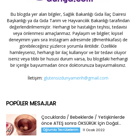
Bu blogda yer alan bilgiler, Sağlık Bakanlığı Gıda İlaç Dairesi
Başkanlığı ya da Gıda Tarım ve Hayvancılık Bakanlığı tarafından
değerlendirilmemiştir. Herhangi bir hastalığın teşhisi, tedavisi
veya önlenmesi amaçlanmaz. Paylaşım ve bilgiler; kişisel
deneyimim yanı sıra Instagram adresimde (@merihkafasi) de
görebileceğiniz yüzlerce yorumla ilintilidir. Özellikle
hamileyseniz, herhangi bir ilaç kullanıyor ve bir tedavi oluyor
iseniz veya tıbbi bir hususi durum varsa, bu blogdaki herhangi
bir içeriğe başvurmadan önce doktorunuza başvurmalısınız.
İletişim:
glutensizdunyamerih@gmail.com
POPÜLER MESAJLAR
Çocuklarda / Bebeklerde / Yetişkinlerde
önce ATEŞ sonra ÖKSÜRÜK İçin Doğal...
Oğlumla Tecrübelerim
11 Ocak 2022