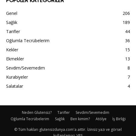
POPÜLER KATEGORİLER
Genel
206
Sağlık
189
Tarifler
44
Oğlumla Tecrübelerim
36
Kekler
15
Ekmekler
13
Sevdim/Sevemedim
8
Kurabiyeler
7
Salatalar
4
Neden Glutensiz?
Tarifler
Sevdim/Sevemedim
Oğlumla Tecrübelerim
Sağlık
Ben kimim?
Atölye
İş Birliği
© Tüm hakları glutensizdunya.com'a aittir. İzinsiz yazı ve görsel
kullanılamaz. VPS