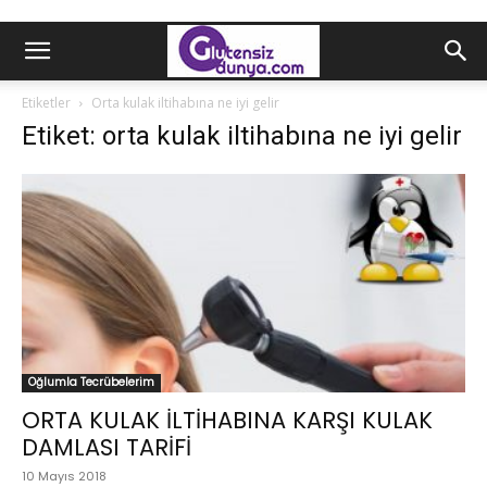
Etiketler
Orta kulak iltihabına ne iyi gelir
Etiket: orta kulak iltihabına ne iyi gelir
Oğlumla Tecrübelerim
ORTA KULAK İLTİHABINA KARŞI KULAK
DAMLASI TARİFİ
10 Mayıs 2018