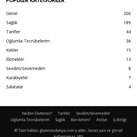
POPÜLER KATEGORİLER
Genel
206
Sağlık
189
Tarifler
44
Oğlumla Tecrübelerim
36
Kekler
15
Ekmekler
13
Sevdim/Sevemedim
8
Kurabiyeler
7
Salatalar
4
Neden Glutensiz?
Tarifler
Sevdim/Sevemedim
Oğlumla Tecrübelerim
Sağlık
Ben kimim?
Atölye
İş Birliği
© Tüm hakları glutensizdunya.com'a aittir. İzinsiz yazı ve görsel
kullanılamaz. VPS