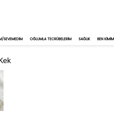
M/SEVEMEDIM
OĞLUMLA TECRÜBELERIM
SAĞLIK
BEN KIMI
 Kek