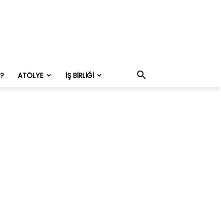
M?
ATÖLYE
İŞ BIRLIĞI