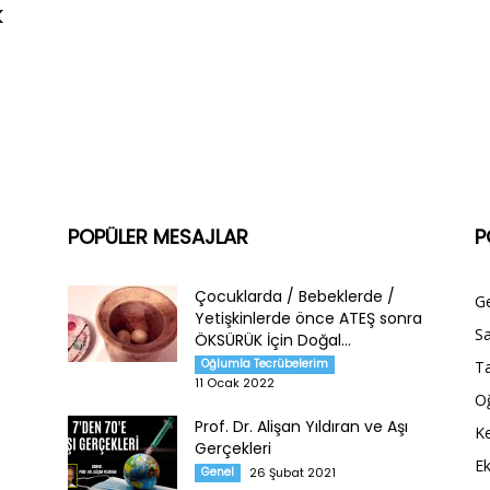
k
POPÜLER MESAJLAR
P
Çocuklarda / Bebeklerde /
G
Yetişkinlerde önce ATEŞ sonra
Sa
ÖKSÜRÜK İçin Doğal...
Oğlumla Tecrübelerim
Ta
11 Ocak 2022
O
Prof. Dr. Alişan Yıldıran ve Aşı
Ke
Gerçekleri
E
Genel
26 Şubat 2021