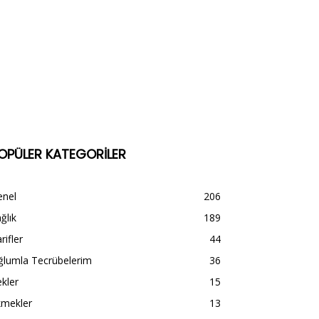
OPÜLER KATEGORİLER
enel
206
ğlık
189
rifler
44
ğlumla Tecrübelerim
36
kler
15
kmekler
13