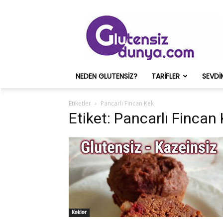
Glutensiz
Merih
ve
Onun
Sağlık
Deneyimleri
NEDEN GLUTENSIZ?
TARIFLER
SEVDI
–
Glutensizdunya.com
Etiketler
Pancarlı Fincan Kek
Etiket: Pancarlı Fincan
Kekler