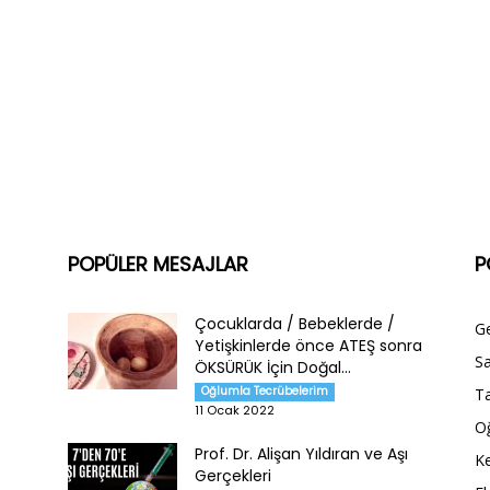
POPÜLER MESAJLAR
P
Çocuklarda / Bebeklerde /
G
Yetişkinlerde önce ATEŞ sonra
Sa
ÖKSÜRÜK İçin Doğal...
Oğlumla Tecrübelerim
Ta
11 Ocak 2022
O
Prof. Dr. Alişan Yıldıran ve Aşı
Ke
Gerçekleri