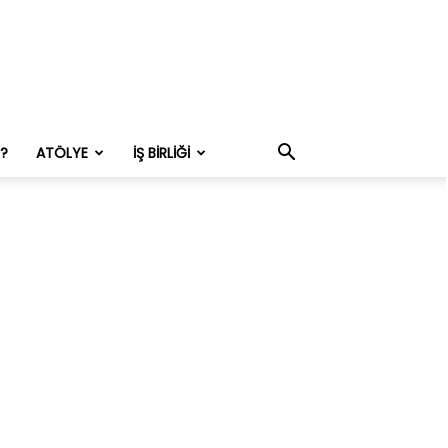
M?
ATÖLYE
İŞ BIRLIĞI