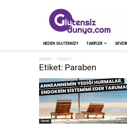
Glutensiz
Merih
ve
Onun
Sağlık
Deneyimleri
NEDEN GLUTENSIZ?
TARIFLER
SEVDI
–
Glutensizdunya.com
Etiketler
Paraben
Etiket: Paraben
Genel