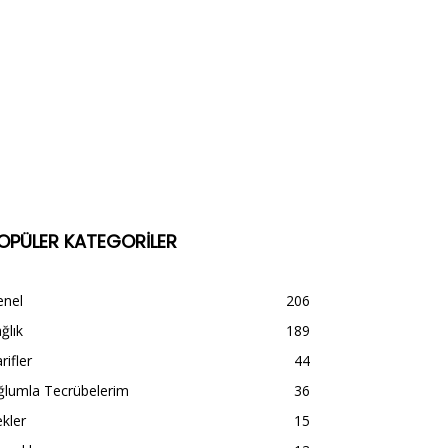
OPÜLER KATEGORİLER
enel
206
ğlık
189
rifler
44
ğlumla Tecrübelerim
36
kler
15