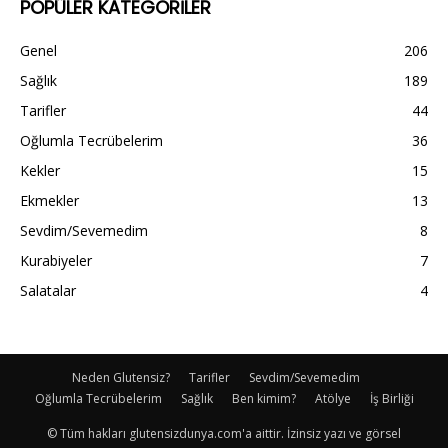
POPÜLER KATEGORİLER
Genel
206
Sağlık
189
Tarifler
44
Oğlumla Tecrübelerim
36
Kekler
15
Ekmekler
13
Sevdim/Sevemedim
8
Kurabiyeler
7
Salatalar
4
Neden Glutensiz?
Tarifler
Sevdim/Sevemedim
Oğlumla Tecrübelerim
Sağlık
Ben kimim?
Atölye
İş Birliği
© Tüm hakları glutensizdunya.com'a aittir. İzinsiz yazı ve görsel