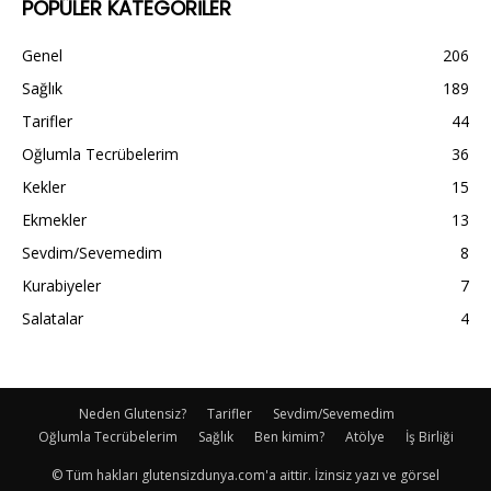
POPÜLER KATEGORİLER
Genel
206
Sağlık
189
Tarifler
44
Oğlumla Tecrübelerim
36
Kekler
15
Ekmekler
13
Sevdim/Sevemedim
8
Kurabiyeler
7
Salatalar
4
Neden Glutensiz?
Tarifler
Sevdim/Sevemedim
Oğlumla Tecrübelerim
Sağlık
Ben kimim?
Atölye
İş Birliği
© Tüm hakları glutensizdunya.com'a aittir. İzinsiz yazı ve görsel