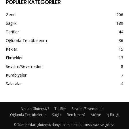
POPÜLER KATEGORİLER
Genel
206
Sağlık
189
Tarifler
44
Oğlumla Tecrübelerim
36
Kekler
15
Ekmekler
13
Sevdim/Sevemedim
8
Kurabiyeler
7
Salatalar
4
Neden Glutensiz?
Tarifler
Sevdim/Sevemedim
Oğlumla Tecrübelerim
Sağlık
Ben kimim?
Atölye
İş Birliği
© Tüm hakları glutensizdunya.com'a aittir. İzinsiz yazı ve görsel