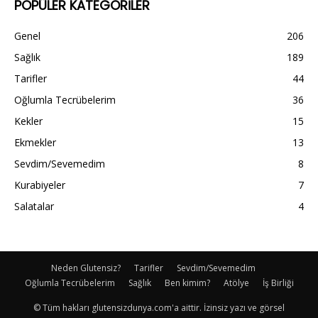
POPÜLER KATEGORİLER
Genel
206
Sağlık
189
Tarifler
44
Oğlumla Tecrübelerim
36
Kekler
15
Ekmekler
13
Sevdim/Sevemedim
8
Kurabiyeler
7
Salatalar
4
Neden Glutensiz?
Tarifler
Sevdim/Sevemedim
Oğlumla Tecrübelerim
Sağlık
Ben kimim?
Atölye
İş Birliği
© Tüm hakları glutensizdunya.com'a aittir. İzinsiz yazı ve görsel