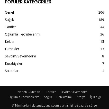
POPÜLER KATEGORİLER
Genel
206
Sağlık
189
Tarifler
44
Oğlumla Tecrübelerim
36
Kekler
15
Ekmekler
13
Sevdim/Sevemedim
8
Kurabiyeler
7
Salatalar
4
Neden Glutensiz?
Tarifler
Sevdim/Sevemedim
Oğlumla Tecrübelerim
Sağlık
Ben kimim?
Atölye
İş Birliği
© Tüm hakları glutensizdunya.com'a aittir. İzinsiz yazı ve görsel